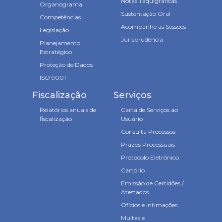
Notas Taquigráficas
Organograma
Sustentação Oral
Competências
Acompanhe as Sessões
Legislação
Jurisprudência
Planejamento
Estratégico
Proteção de Dados
ISO 9001
Fiscalização
Serviços
Relatórios anuais de
Carta de Serviços ao
fiscalização
Usuário
Consulta Processos
Prazos Processuais
Protocolo Eletrônico
Cartório
Emissão de Certidões /
Atestados
Ofícios e Intimações
Multas e