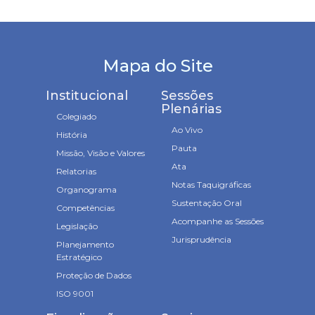
Mapa do Site
Institucional
Sessões
Plenárias
Colegiado
Ao Vivo
História
Pauta
Missão, Visão e Valores
Ata
Relatorias
Notas Taquigráficas
Organograma
Sustentação Oral
Competências
Acompanhe as Sessões
Legislação
Jurisprudência
Planejamento
Estratégico
Proteção de Dados
ISO 9001