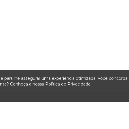
ça e para lhe assegurar uma experiência otimizada. Você concord
iente? Conheça a nossa
Política de Privacidade.
.
Mapa do Site