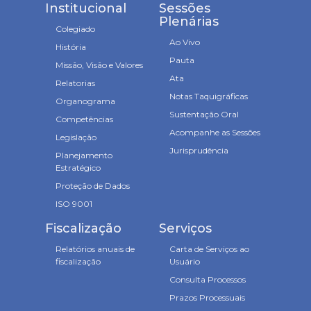
Institucional
Sessões
Plenárias
Colegiado
Ao Vivo
História
Pauta
Missão, Visão e Valores
Ata
Relatorias
Notas Taquigráficas
Organograma
Sustentação Oral
Competências
Acompanhe as Sessões
Legislação
Jurisprudência
Planejamento
Estratégico
Proteção de Dados
ISO 9001
Fiscalização
Serviços
Relatórios anuais de
Carta de Serviços ao
fiscalização
Usuário
Consulta Processos
Prazos Processuais