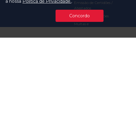
a nossa
Política de Privacidade.
.
Emissão de Certidões /
Atestados
Concordo
Ofícios e Intimações
Multas e
Procedimentos
Ouvidoria
Transparência
Visite o TCMSP
Licitações TCMSP
Agende sua Visita
Acesso à Informação
Solicitação de dados
Contrato e Afins
Execução
Orçamentária e
Financeira
Servidores
Comunicação
Escola de
Gestão e
Notícias
Contas
Atendimento à