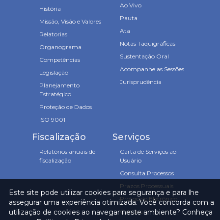
Ao Vivo
História
Pauta
Missão, Visão e Valores
Ata
Relatorias
Notas Taquigráficas
Organograma
Sustentação Oral
Competências
Acompanhe as Sessões
Legislação
Jurisprudência
Planejamento
Estratégico
Proteção de Dados
ISO 9001
Fiscalização
Serviços
Relatórios anuais de
Carta de Serviços ao
fiscalização
Usuário
Consulta Processos
Prazos Processuais
Este site pode utilizar cookies para segurança e para lhe
Protocolo Eletrônico
assegurar uma experiência otimizada. Você concorda com a
Cartório
utilização de cookies ao navegar neste ambiente? Conheça